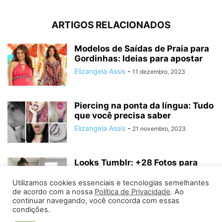
ARTIGOS RELACIONADOS
Modelos de Saídas de Praia para
Gordinhas: Ideias para apostar
Elizangela Assis
-
11 dezembro, 2023
Piercing na ponta da língua: Tudo
que você precisa saber
Elizangela Assis
-
21 novembro, 2023
Looks Tumblr: +28 Fotos para
compor seu visual em 2024
Utilizamos cookies essenciais e tecnologias semelhantes
Elizangela Assis
-
6 fevereiro, 2023
de acordo com a nossa
Política de Privacidade
. Ao
continuar navegando, você concorda com essas
condições.