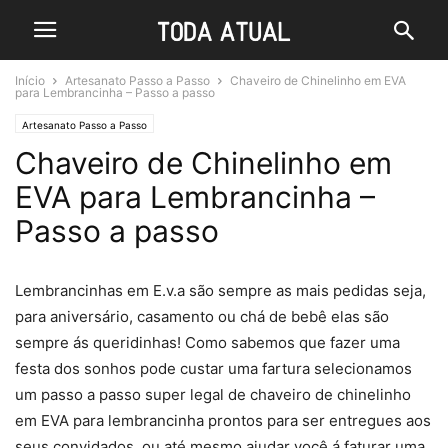
Início
Artesanato Passo a Passo
Chaveiro de Chinelinho em EVA
para Lembrancinha – Passo a passo
Artesanato Passo a Passo
Chaveiro de Chinelinho em
EVA para Lembrancinha –
Passo a passo
Lembrancinhas em E.v.a são sempre as mais pedidas seja,
para aniversário, casamento ou chá de bebê elas são
sempre ás queridinhas! Como sabemos que fazer uma
festa dos sonhos pode custar uma fartura selecionamos
um passo a passo super legal de chaveiro de chinelinho
em EVA para lembrancinha prontos para ser entregues aos
seus convidados, ou até mesmo ajudar você á faturar uma