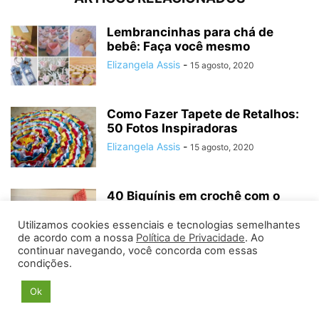
Lembrancinhas para chá de
bebê: Faça você mesmo
Elizangela Assis
-
15 agosto, 2020
Como Fazer Tapete de Retalhos:
50 Fotos Inspiradoras
Elizangela Assis
-
15 agosto, 2020
40 Biquínis em crochê com o
passo a passo para você...
Utilizamos cookies essenciais e tecnologias semelhantes
Elizangela Assis
-
15 agosto, 2020
de acordo com a nossa
Política de Privacidade
. Ao
continuar navegando, você concorda com essas
condições.
Ok
©