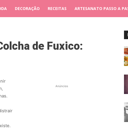
ODA
DECORAÇÃO
RECEITAS
ARTESANATO PASSO A PA
olcha de Fuxico:
nir
Anúncios
m,
has.
istrair
xiste.