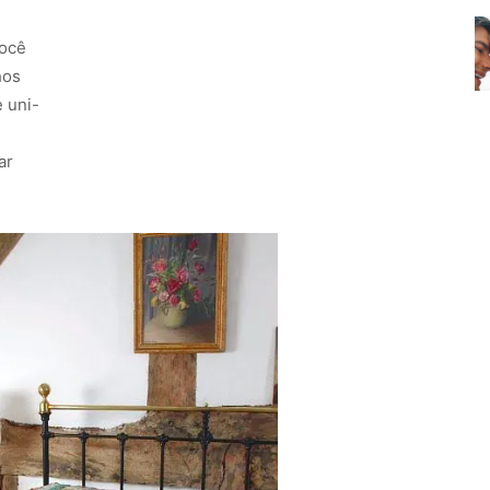
você
hos
 uni-
ar