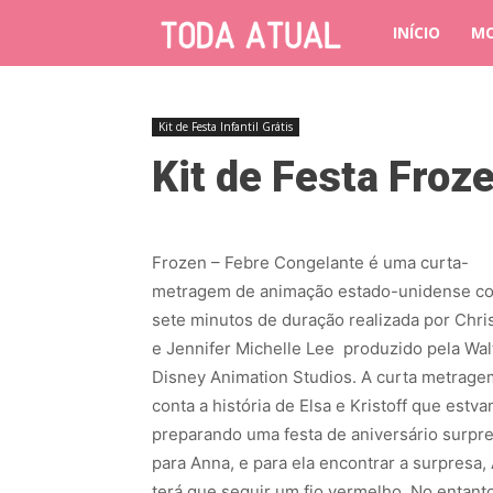
INÍCIO
M
Kit de Festa Infantil Grátis
Kit de Festa Froz
Frozen – Febre Congelante é uma curta-
metragem de animação estado-unidense c
sete minutos de duração realizada por Chri
e Jennifer Michelle Lee produzido pela Wal
Disney Animation Studios. A curta metrage
conta a história de Elsa e Kristoff que estv
preparando uma festa de aniversário surpr
para Anna, e para ela encontrar a surpresa,
terá que seguir um fio vermelho. No entanto