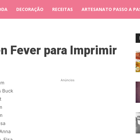
ODA
DECORAÇÃO
RECEITAS
ARTESANATO PASSO A PA
en Fever para Imprimir
Anúncios
om
s Buck
t
m
am
esa
 Anna
, Elsa