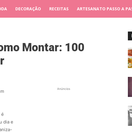
ODA
DECORAÇÃO
RECEITAS
ARTESANATO PASSO A PA
omo Montar: 100
r
Anúncios
em
 é
u dia e
aniza-