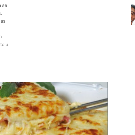
a se
.
 as
m
to a