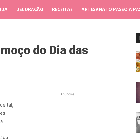
ODA
DECORAÇÃO
RECEITAS
ARTESANATO PASSO A PA
lmoço do Dia das
a
Anúncios
e tal,
ães
ma
 sua