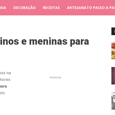
ODA
DECORAÇÃO
RECEITAS
ARTESANATO PASSO A PA
nos e meninas para
hos na
Anúncios
lhores
para
em.