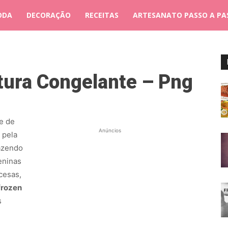
ODA
DECORAÇÃO
RECEITAS
ARTESANATO PASSO A PA
ura Congelante – Png
e de
Anúncios
 pela
fazendo
eninas
cesas,
frozen
s