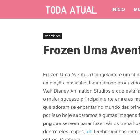
INÍCIO
M
Variedades
Frozen Uma Avent
Frozen Uma Aventura Congelante é um film
animação musical estadunidense produzido
Walt Disney Animation Studios e que está 
o maior sucesso principalmente entre as m
que adoram se encantar no mundo das prin
por isso hoje separamos algumas imagens
png
que servem parar fazer vários trabalho
dentre eles: capas,
kit
, lembrancinhas entre
outros, Confiram: