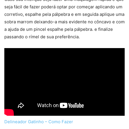
seja fácil de fazer poderá optar por começar aplicando um
corretivo, espalhe pela pálpebra e em seguida aplique uma
sobra marrom deixando-a mais evidente no côncavo e com
a ajuda de um pincel espalhe pela pálpebra. e finalize
passando o rímel de sua preferência.
Delineador Gatinho – Como Fazer