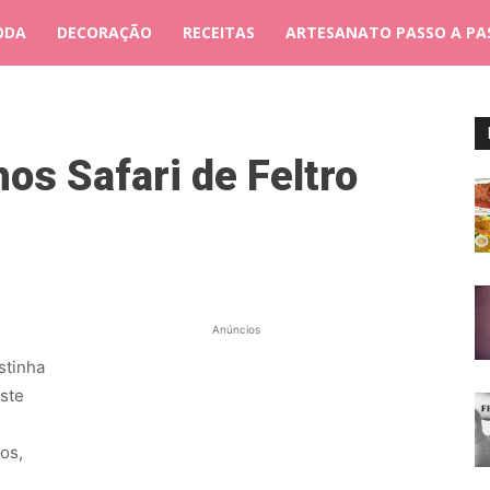
ODA
DECORAÇÃO
RECEITAS
ARTESANATO PASSO A PA
os Safari de Feltro
Anúncios
stinha
este
os,