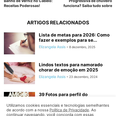
Banho de Verniz no Cabelo:
Progressiva de chuveiro
Receitas Poderosas!
funciona? Saiba tudo sobre
ARTIGOS RELACIONADOS
Lista de metas para 2026: Como
fazer e exemplos para se...
Elizangela Assis
-
8 dezembro, 2025
Lindos textos para namorado
chorar de emoção em 2025
Elizangela Assis
-
23 dezembro, 2024
39 Fotos para perfil do
Whatsapp: As melhores e (mais
tops)
Utilizamos cookies essenciais e tecnologias semelhantes
de acordo com a nossa
Política de Privacidade
. Ao
Elizangela Assis
-
21 maio, 2024
continuar navegando, você concorda com essas