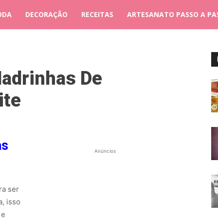
ODA
DECORAÇÃO
RECEITAS
ARTESANATO PASSO A PA
adrinhas De
ite
as
Anúncios
ra ser
, isso
 e