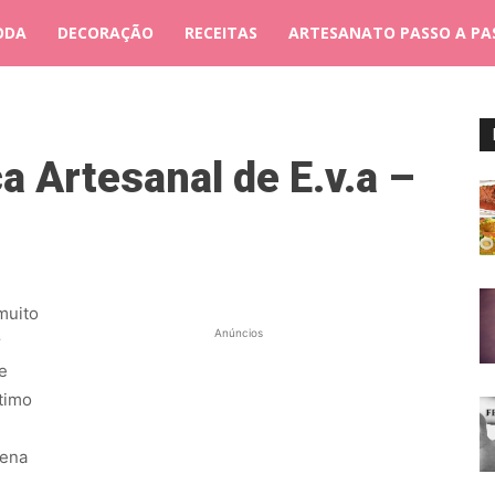
ODA
DECORAÇÃO
RECEITAS
ARTESANATO PASSO A PA
 Artesanal de E.v.a –
muito
Anúncios
r
e
ótimo
gena