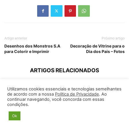
Artigo anterior
Próximo artigo
Desenhos dos Monstros S.A
Decoração de Vitrine para o
para Colorir e Imprimir
Dia dos Pais – Fotos
ARTIGOS RELACIONADOS
Lista de metas para 2026: Como
Utilizamos cookies essenciais e tecnologias semelhantes
fazer e exemplos para se...
de acordo com a nossa
Política de Privacidade
. Ao
Elizangela Assis
-
8 dezembro, 2025
continuar navegando, você concorda com essas
condições.
Ok
Lindos textos para namorado
chorar de emoção em 2025