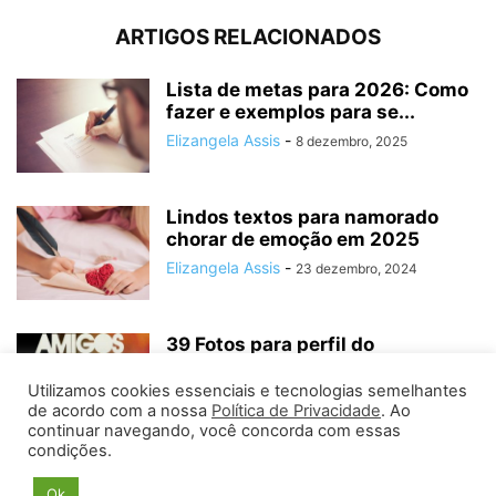
ARTIGOS RELACIONADOS
Lista de metas para 2026: Como
fazer e exemplos para se...
Elizangela Assis
-
8 dezembro, 2025
Lindos textos para namorado
chorar de emoção em 2025
Elizangela Assis
-
23 dezembro, 2024
39 Fotos para perfil do
Whatsapp: As melhores e (mais
tops)
Utilizamos cookies essenciais e tecnologias semelhantes
de acordo com a nossa
Política de Privacidade
. Ao
Elizangela Assis
-
21 maio, 2024
continuar navegando, você concorda com essas
condições.
Ok