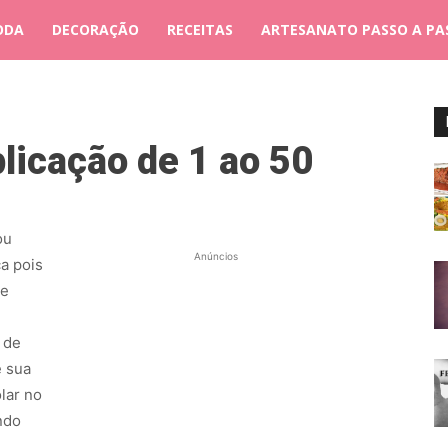
ODA
DECORAÇÃO
RECEITAS
ARTESANATO PASSO A PA
licação de 1 ao 50
ou
Anúncios
a pois
de
 de
e sua
lar no
ndo