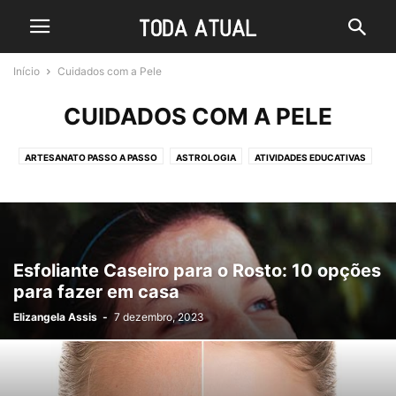
Início
Cuidados com a Pele
CUIDADOS COM A PELE
ARTESANATO PASSO A PASSO
ASTROLOGIA
ATIVIDADES EDUCATIVAS
BELEZA
CABELO
CUIDADOS COM A PELE
DECORAÇÃO
FOTOS FAKE
FRASES E MENSAGENS
GRAVIDEZ
KIT DE FESTA INFANTIL GRÁTIS
LIMPEZA E ORGANIZAÇÃO
MODA
NOTÍCIAS
RECEITAS
SAÚDE
SIGNIFICADO DOS SONHOS
Esfoliante Caseiro para o Rosto: 10 opções
TATUAGENS
UNHAS
VARIEDADES
para fazer em casa
Elizangela Assis
-
7 dezembro, 2023